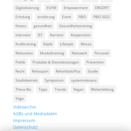
Digitalisierung
EGYM
Empowerment
ERGOFIT
Erholung
ernährung
Event
FIBO
FIBO 2022
fitness
gesundheit
Gesundheitstraining
Interview
IST
Karriere
Kooperation
Krafttraining
Köpfe
Lifestyle
Messe
Motivation
Muskeltraining
Netzwerk
Personal
Politik
Produkte & Dienstleistungen
Prävention
Recht
Rehasport
RehaVitalisPlus
Studie
Studiobetrieb
Symposium
systemrelevanz
Thera-Biz
Tipps
Trends
Vegan
Weiterbildung
Yoga
Videoarchiv
AGBs und Mediadaten
Impressum
Datenschutz