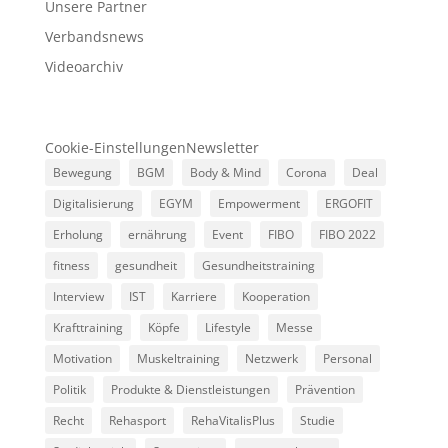
Unsere Partner
Verbandsnews
Videoarchiv
Cookie-Einstellungen
Newsletter
Bewegung
BGM
Body & Mind
Corona
Deal
Digitalisierung
EGYM
Empowerment
ERGOFIT
Erholung
ernährung
Event
FIBO
FIBO 2022
fitness
gesundheit
Gesundheitstraining
Interview
IST
Karriere
Kooperation
Krafttraining
Köpfe
Lifestyle
Messe
Motivation
Muskeltraining
Netzwerk
Personal
Politik
Produkte & Dienstleistungen
Prävention
Recht
Rehasport
RehaVitalisPlus
Studie