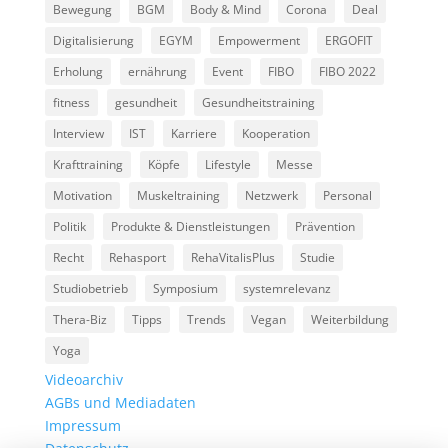
Bewegung
BGM
Body & Mind
Corona
Deal
Digitalisierung
EGYM
Empowerment
ERGOFIT
Erholung
ernährung
Event
FIBO
FIBO 2022
fitness
gesundheit
Gesundheitstraining
Interview
IST
Karriere
Kooperation
Krafttraining
Köpfe
Lifestyle
Messe
Motivation
Muskeltraining
Netzwerk
Personal
Politik
Produkte & Dienstleistungen
Prävention
Recht
Rehasport
RehaVitalisPlus
Studie
Studiobetrieb
Symposium
systemrelevanz
Thera-Biz
Tipps
Trends
Vegan
Weiterbildung
Yoga
Videoarchiv
AGBs und Mediadaten
Impressum