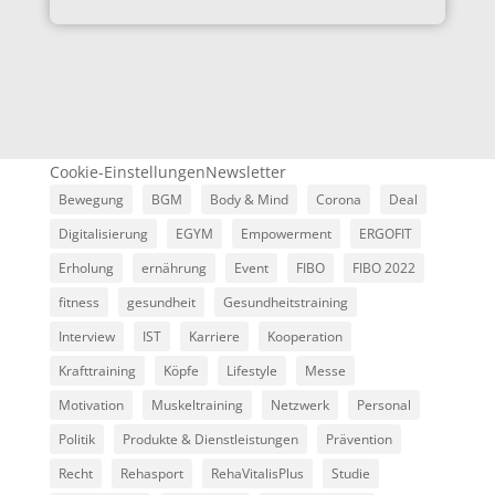
Cookie-Einstellungen
Newsletter
Bewegung
BGM
Body & Mind
Corona
Deal
Digitalisierung
EGYM
Empowerment
ERGOFIT
Erholung
ernährung
Event
FIBO
FIBO 2022
fitness
gesundheit
Gesundheitstraining
Interview
IST
Karriere
Kooperation
Krafttraining
Köpfe
Lifestyle
Messe
Motivation
Muskeltraining
Netzwerk
Personal
Politik
Produkte & Dienstleistungen
Prävention
Recht
Rehasport
RehaVitalisPlus
Studie