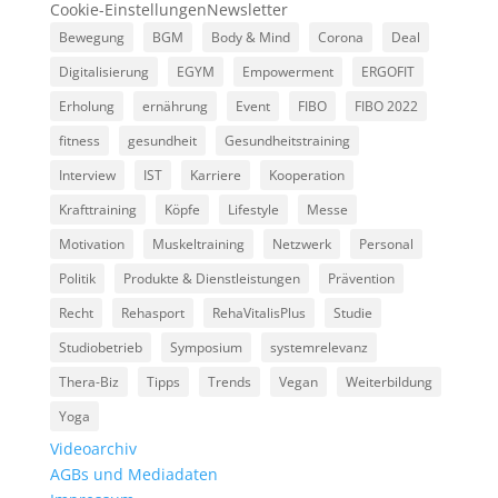
Cookie-Einstellungen
Newsletter
Bewegung
BGM
Body & Mind
Corona
Deal
Digitalisierung
EGYM
Empowerment
ERGOFIT
Erholung
ernährung
Event
FIBO
FIBO 2022
fitness
gesundheit
Gesundheitstraining
Interview
IST
Karriere
Kooperation
Krafttraining
Köpfe
Lifestyle
Messe
Motivation
Muskeltraining
Netzwerk
Personal
Politik
Produkte & Dienstleistungen
Prävention
Recht
Rehasport
RehaVitalisPlus
Studie
Studiobetrieb
Symposium
systemrelevanz
Thera-Biz
Tipps
Trends
Vegan
Weiterbildung
Yoga
Videoarchiv
AGBs und Mediadaten