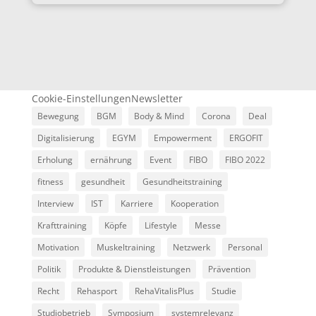
Cookie-Einstellungen
Newsletter
Bewegung
BGM
Body & Mind
Corona
Deal
Digitalisierung
EGYM
Empowerment
ERGOFIT
Erholung
ernährung
Event
FIBO
FIBO 2022
fitness
gesundheit
Gesundheitstraining
Interview
IST
Karriere
Kooperation
Krafttraining
Köpfe
Lifestyle
Messe
Motivation
Muskeltraining
Netzwerk
Personal
Politik
Produkte & Dienstleistungen
Prävention
Recht
Rehasport
RehaVitalisPlus
Studie
Studiobetrieb
Symposium
systemrelevanz