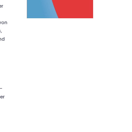
er
 von
,
nd
-
er