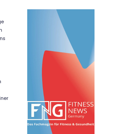
ge
m
ins
h
iner