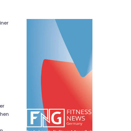
iner
er
chen
en