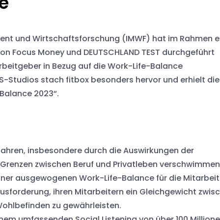
e
ent und Wirtschaftsforschung (IMWF) hat im Rahmen e
 von Focus Money und DEUTSCHLAND TEST durchgeführt
Arbeitgeber in Bezug auf die Work-Life-Balance
S-Studios stach fitbox besonders hervor und erhielt die
-Balance 2023“.
n Jahren, insbesondere durch die Auswirkungen der
 Grenzen zwischen Beruf und Privatleben verschwimmen
ner ausgewogenen Work-Life-Balance für die Mitarbeit
ausforderung, ihren Mitarbeitern ein Gleichgewicht zwis
 Wohlbefinden zu gewährleisten.
inem umfassenden Social Listening von über 100 Million