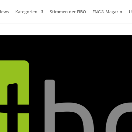
News
Kategorien
Stimmen der FIBO
FNG® Magazin
U