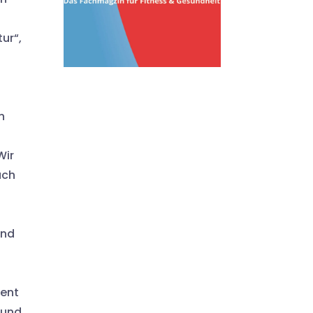
ur“,
n
Wir
uch
und
ment
 und