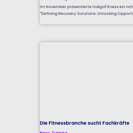
Im November präsentierte IndigoFitness ein ric
"Defining Recovery Solutions: Unlocking Opportuni
Die Fitnessbranche sucht Fachkräfte
News
,
Training