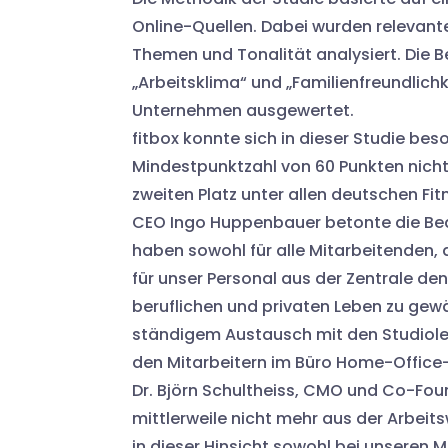
Online-Quellen. Dabei wurden relevan
Themen und Tonalität analysiert. Die B
„Arbeitsklima“ und „Familienfreundlic
Unternehmen ausgewertet.
fitbox konnte sich in dieser Studie be
Mindestpunktzahl von 60 Punkten nicht
zweiten Platz unter allen deutschen Fi
CEO Ingo Huppenbauer betonte die Bed
haben sowohl für alle Mitarbeitenden, 
für unser Personal aus der Zentrale de
beruflichen und privaten Leben zu gewä
ständigem Austausch mit den Studiolei
den Mitarbeitern im Büro Home-Office
Dr. Björn Schultheiss, CMO und Co-Foun
mittlerweile nicht mehr aus der Arbei
in dieser Hinsicht sowohl bei unsere