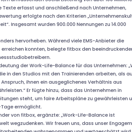
te Texte erfasst und anschließend nach Unternehmen,
ewertung erfolgte nach den Kriterien „Unternehmenskult
hkeit“. Insgesamt wurden 900.000 Nennungen zu 14.000
sonders hervorheben. Während viele EMS-Anbieter die
 erreichen konnten, belegte fitbox den beeindruckende
tnessstudiobetreibern.
eutung der Work-Life-Balance für das Unternehmen: „
die in den Studios mit den Trainierenden arbeiten, als a
n Anspruch, ihnen ein ausgeglichenes Verhältnis aus
hrleisten.“ Er fügte hinzu, dass das Unternehmen in
tungen steht, um faire Arbeitspläne zu gewährleisten 
-Tage ermöglicht.
der von fitbox, ergänzte: „Work-Life-Balance ist
tswelt wegzudenken. Wir freuen uns, dass unser Engage
n Mitarbeitenden wahrgenommen und wertgeschätzt wird