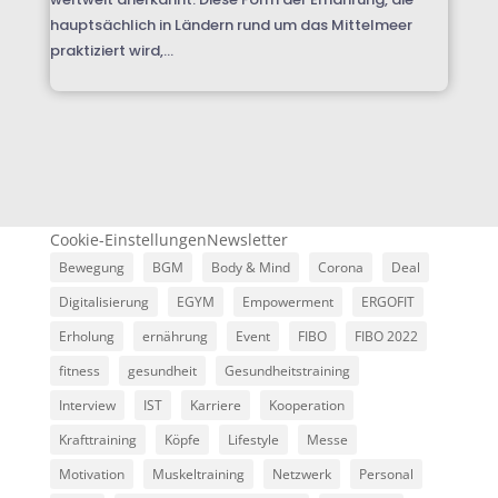
hauptsächlich in Ländern rund um das Mittelmeer
praktiziert wird,...
Cookie-Einstellungen
Newsletter
Bewegung
BGM
Body & Mind
Corona
Deal
Digitalisierung
EGYM
Empowerment
ERGOFIT
Erholung
ernährung
Event
FIBO
FIBO 2022
fitness
gesundheit
Gesundheitstraining
Interview
IST
Karriere
Kooperation
Krafttraining
Köpfe
Lifestyle
Messe
Motivation
Muskeltraining
Netzwerk
Personal