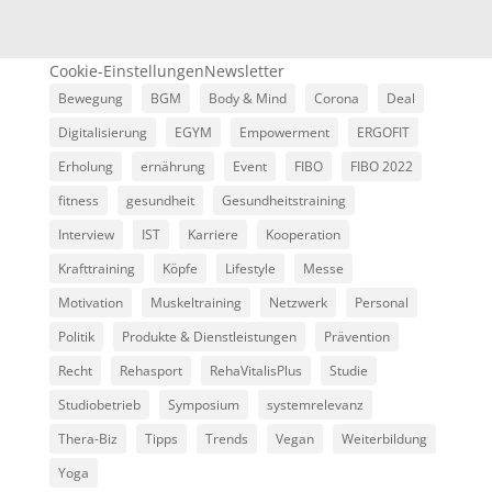
Cookie-Einstellungen
Newsletter
Bewegung
BGM
Body & Mind
Corona
Deal
Digitalisierung
EGYM
Empowerment
ERGOFIT
Erholung
ernährung
Event
FIBO
FIBO 2022
fitness
gesundheit
Gesundheitstraining
Interview
IST
Karriere
Kooperation
Krafttraining
Köpfe
Lifestyle
Messe
Motivation
Muskeltraining
Netzwerk
Personal
Politik
Produkte & Dienstleistungen
Prävention
Recht
Rehasport
RehaVitalisPlus
Studie
Studiobetrieb
Symposium
systemrelevanz
Thera-Biz
Tipps
Trends
Vegan
Weiterbildung
Yoga