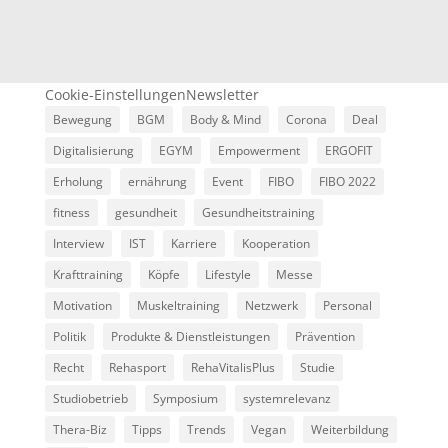
Cookie-Einstellungen
Newsletter
Bewegung
BGM
Body & Mind
Corona
Deal
Digitalisierung
EGYM
Empowerment
ERGOFIT
Erholung
ernährung
Event
FIBO
FIBO 2022
fitness
gesundheit
Gesundheitstraining
Interview
IST
Karriere
Kooperation
Krafttraining
Köpfe
Lifestyle
Messe
Motivation
Muskeltraining
Netzwerk
Personal
Politik
Produkte & Dienstleistungen
Prävention
Recht
Rehasport
RehaVitalisPlus
Studie
Studiobetrieb
Symposium
systemrelevanz
Thera-Biz
Tipps
Trends
Vegan
Weiterbildung