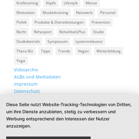
Krafttraining
Köpfe
Lifestyle
Messe
Motivation
Muskeltraining
Netzwerk
Personal
Politik
Produkte & Dienstleistungen
Prävention
Recht
Rehasport
RehaVitalisPlus
Studie
Studiobetrieb
Symposium
systemrelevanz
Thera-Biz
Tipps
Trends
Vegan
Weiterbildung
Yoga
Videoarchiv
AGBs und Mediadaten
Impressum
Datenschutz
Diese Seite nutzt Website-Tracking-Technologien von Dritten,
um ihre Dienste anzubieten, stetig zu verbessern und
Werbung entsprechend den Interessen der Nutzer
anzuzeigen.