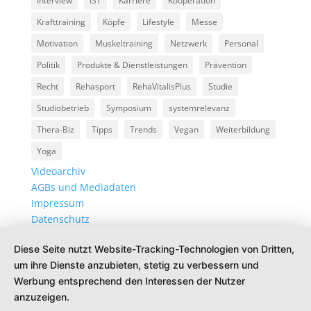
Interview
IST
Karriere
Kooperation
Krafttraining
Köpfe
Lifestyle
Messe
Motivation
Muskeltraining
Netzwerk
Personal
Politik
Produkte & Dienstleistungen
Prävention
Recht
Rehasport
RehaVitalisPlus
Studie
Studiobetrieb
Symposium
systemrelevanz
Thera-Biz
Tipps
Trends
Vegan
Weiterbildung
Yoga
Videoarchiv
AGBs und Mediadaten
Impressum
Datenschutz
Diese Seite nutzt Website-Tracking-Technologien von Dritten,
um ihre Dienste anzubieten, stetig zu verbessern und
Werbung entsprechend den Interessen der Nutzer
anzuzeigen.