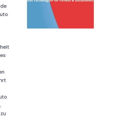
nde
Auto
heit
 es
en
hrt
uto
,
 zu