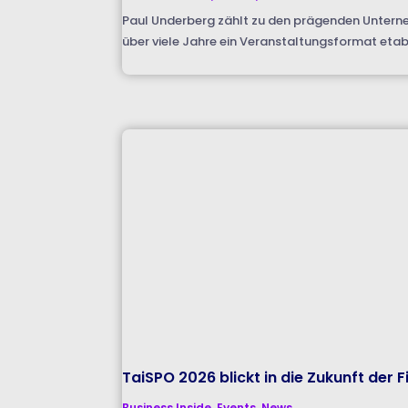
Paul Underberg zählt zu den prägenden Untern
über viele Jahre ein Veranstaltungsformat etabl
TaiSPO 2026 blickt in die Zukunft der 
Business Inside
,
Events
,
News