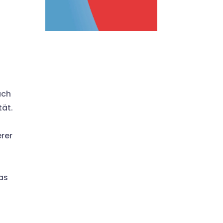
ach
tät.
erer
as