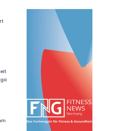
rt
eit
oga
amm