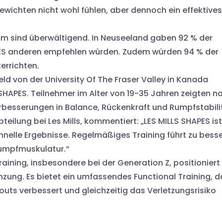
 Gewichten nicht wohl fühlen, aber dennoch ein effektives
mm sind überwältigend. In Neuseeland gaben 92 % der
APES anderen empfehlen würden. Zudem würden 94 % der
errichten.
field von der University Of The Fraser Valley in Kanada
S SHAPES. Teilnehmer im Alter von 19-35 Jahren zeigten n
rbesserungen in Balance, Rückenkraft und Rumpfstabili
teilung bei Les Mills, kommentiert: „LES MILLS SHAPES ist
chnelle Ergebnisse. Regelmäßiges Training führt zu bess
Rumpfmuskulatur.“
ining, insbesondere bei der Generation Z, positioniert
änzung. Es bietet ein umfassendes Functional Training, d
outs verbessert und gleichzeitig das Verletzungsrisiko