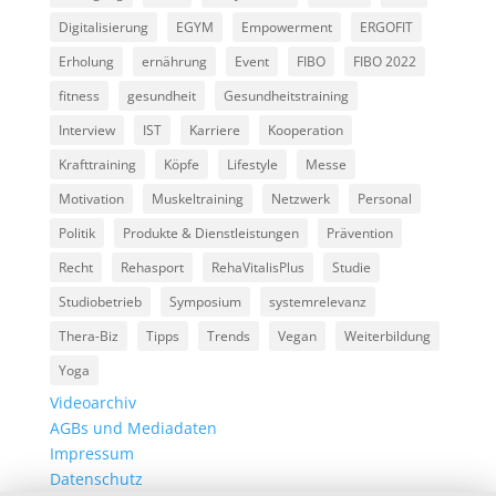
Digitalisierung
EGYM
Empowerment
ERGOFIT
Erholung
ernährung
Event
FIBO
FIBO 2022
fitness
gesundheit
Gesundheitstraining
Interview
IST
Karriere
Kooperation
Krafttraining
Köpfe
Lifestyle
Messe
Motivation
Muskeltraining
Netzwerk
Personal
Politik
Produkte & Dienstleistungen
Prävention
Recht
Rehasport
RehaVitalisPlus
Studie
Studiobetrieb
Symposium
systemrelevanz
Thera-Biz
Tipps
Trends
Vegan
Weiterbildung
Yoga
Videoarchiv
AGBs und Mediadaten
Impressum
Datenschutz