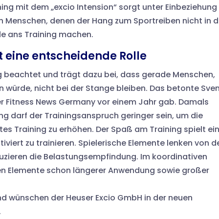
ng mit dem „excio Intension“ sorgt unter Einbeziehung
ch Menschen, denen der Hang zum Sportreiben nicht in d
de ans Training machen.
t eine entscheidende Rolle
ig beachtet und trägt dazu bei, dass gerade Menschen,
 würde, nicht bei der Stange bleiben. Das betonte Sve
s er Fitness News Germany vor einem Jahr gab. Damals
g darf der Trainingsanspruch geringer sein, um die
tes Training zu erhöhen. Der Spaß am Training spielt ei
iviert zu trainieren. Spielerische Elemente lenken von d
uzieren die Belastungsempfindung. Im koordinativen
chen Elemente schon längerer Anwendung sowie großer
nd wünschen der Heuser Excio GmbH in der neuen
.