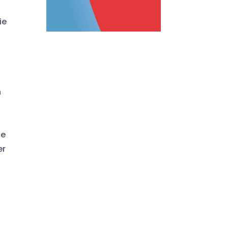
ie
n
ne
er