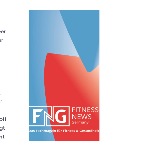
Der
er
.
r
mbH
gt
rt