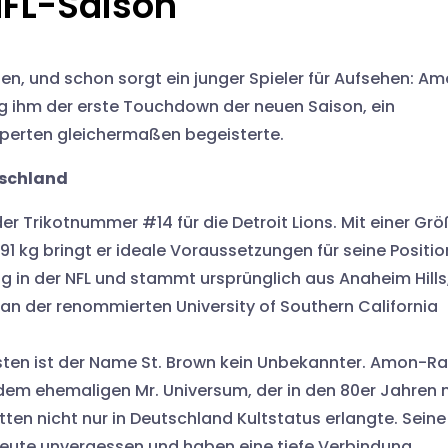
 NFL-Saison
en, und schon sorgt ein junger Spieler für Aufsehen: A
ng ihm der erste Touchdown der neuen Saison, ein
xperten gleichermaßen begeisterte.
tschland
er Trikotnummer #14 für die Detroit Lions. Mit einer Gr
1 kg bringt er ideale Voraussetzungen für seine Positio
ung in der NFL und stammt ursprünglich aus Anaheim Hills
r an der renommierten University of Southern California
sten ist der Name St. Brown kein Unbekannter. Amon-Ra 
em ehemaligen Mr. Universum, der in den 80er Jahren 
ten nicht nur in Deutschland Kultstatus erlangte. Seine
heute unvergessen und haben eine tiefe Verbindung