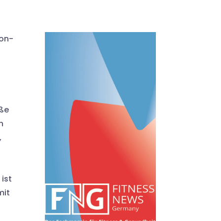
mon-
öße
n
,
ist
mit