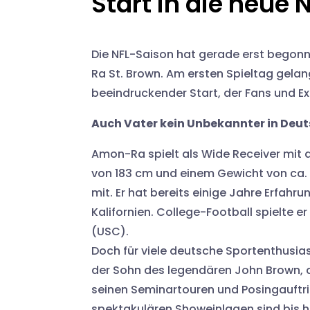
Start in die neue
Die NFL-Saison hat gerade erst begonn
Ra St. Brown. Am ersten Spieltag gela
beeindruckender Start, der Fans und E
Auch Vater kein Unbekannter in Deu
Amon-Ra spielt als Wide Receiver mit d
von 183 cm und einem Gewicht von ca. 9
mit. Er hat bereits einige Jahre Erfahr
Kalifornien. College-Football spielte e
(USC).
Doch für viele deutsche Sportenthusia
der Sohn des legendären John Brown, d
seinen Seminartouren und Posingauftrit
spektakulären Showeinlagen sind bis 