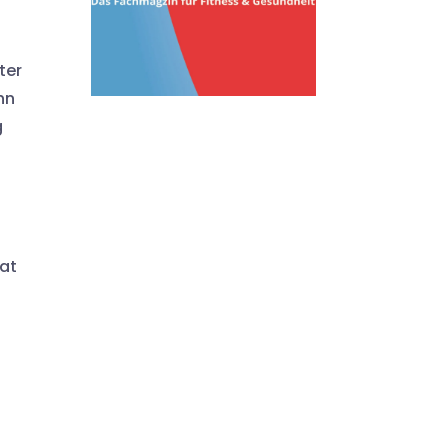
ter
hn
g
hat