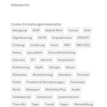
Videoarchiv
Cookie-Einstellungen
Newsletter
Bewegung
BGM
Body & Mind
Corona
Deal
Digitalisierung
EGYM
Empowerment
ERGOFIT
Erholung
ernährung
Event
FIBO
FIBO 2022
fitness
gesundheit
Gesundheitstraining
Interview
IST
Karriere
Kooperation
Krafttraining
Köpfe
Lifestyle
Messe
Motivation
Muskeltraining
Netzwerk
Personal
Politik
Produkte & Dienstleistungen
Prävention
Recht
Rehasport
RehaVitalisPlus
Studie
Studiobetrieb
Symposium
systemrelevanz
Thera-Biz
Tipps
Trends
Vegan
Weiterbildung