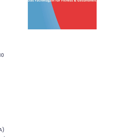
30
A)