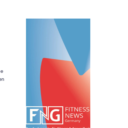
he
en