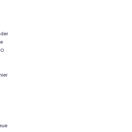
 der
ie
IO
hier
eue