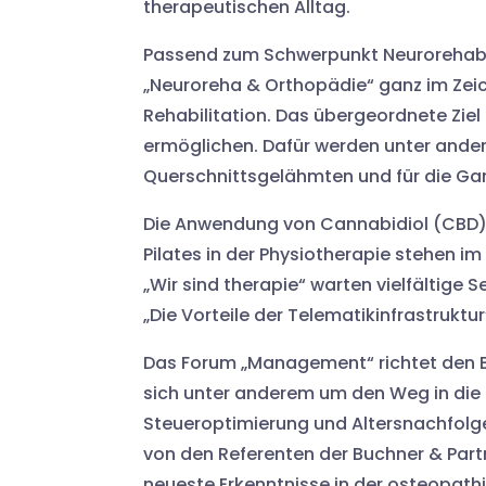
therapeutischen Alltag.
Passend zum Schwerpunkt Neurorehabili
„Neuroreha & Orthopädie“ ganz im Zei
Rehabilitation. Das übergeordnete Ziel 
ermöglichen. Dafür werden unter ander
Querschnittsgelähmten und für die Gan
Die Anwendung von Cannabidiol (CBD)
Pilates in der Physiotherapie stehen i
„Wir sind therapie“ warten vielfältige
„Die Vorteile der Telematikinfrastrukt
Das Forum „Management“ richtet den Bl
sich unter anderem um den Weg in die S
Steueroptimierung und Altersnachfolg
von den Referenten der Buchner & Part
neueste Erkenntnisse in der osteopath