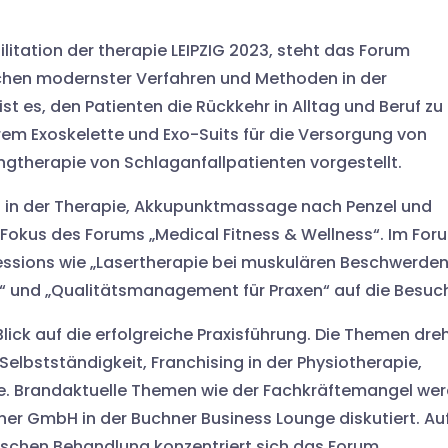
tation der therapie LEIPZIG 2023, steht das Forum
chen modernster Verfahren und Methoden in der
ist es, den Patienten die Rückkehr in Alltag und Beruf zu
em Exoskelette und Exo-Suits für die Versorgung von
gtherapie von Schlaganfallpatienten vorgestellt.
 in der Therapie, Akkupunktmassage nach Penzel und
m Fokus des Forums „Medical Fitness & Wellness“. Im For
 Sessions wie „Lasertherapie bei muskulären Beschwerden
ur“ und „Qualitätsmanagement für Praxen“ auf die Besuc
ick auf die erfolgreiche Praxisführung. Die Themen dre
elbstständigkeit, Franchising in der Physiotherapie,
e. Brandaktuelle Themen wie der Fachkräftemangel we
ner GmbH in der Buchner Business Lounge diskutiert. Au
ischen Behandlung konzentriert sich das Forum