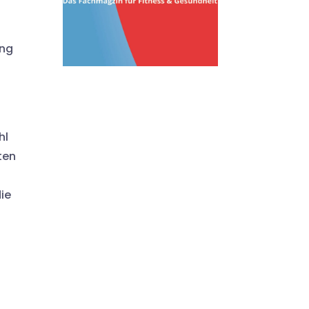
ung
hl
ten
ie