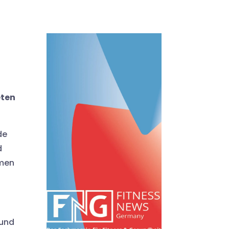
eten
de
d
emen
 und