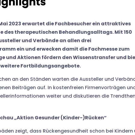
ighlights
. Mai 2023 erwartet die Fachbesucher ein attraktives
he des therapeutischen Behandlungsalltags. Mit 150
ussteller und Verbände an allen drei
ramm ein und erwecken damit die Fachmesse zum
ge und Aktionen fördern den Wissenstransfer und bi
weitere Fortbildungsangebote.
ächen an den Ständen warten die Aussteller und Verbän
igenen Beiträgen auf. In kostenfreien Firmenvorträgen un
llerinformationen weiter und diskutieren die Trendth
schau „Aktion Gesunder (Kinder-)Rücken“
opäden zeigt, dass Rückengesundheit schon bei Kindern