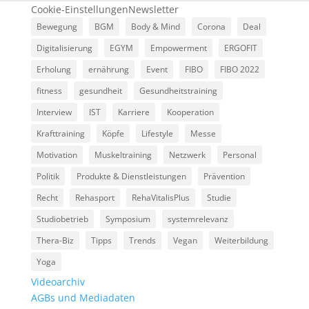
Cookie-Einstellungen
Newsletter
Bewegung
BGM
Body & Mind
Corona
Deal
Digitalisierung
EGYM
Empowerment
ERGOFIT
Erholung
ernährung
Event
FIBO
FIBO 2022
fitness
gesundheit
Gesundheitstraining
Interview
IST
Karriere
Kooperation
Krafttraining
Köpfe
Lifestyle
Messe
Motivation
Muskeltraining
Netzwerk
Personal
Politik
Produkte & Dienstleistungen
Prävention
Recht
Rehasport
RehaVitalisPlus
Studie
Studiobetrieb
Symposium
systemrelevanz
Thera-Biz
Tipps
Trends
Vegan
Weiterbildung
Yoga
Videoarchiv
AGBs und Mediadaten