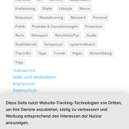
Krafttraining
Köpfe
Lifestyle
Messe
Motivation
Muskeltraining
Netzwerk
Personal
Politik
Produkte & Dienstleistungen
Prävention
Recht
Rehasport
RehaVitalisPlus
Studie
Studiobetrieb
Symposium
systemrelevanz
Thera-Biz
Tipps
Trends
Vegan
Weiterbildung
Yoga
Videoarchiv
AGBs und Mediadaten
Impressum
Datenschutz
Diese Seite nutzt Website-Tracking-Technologien von Dritten,
um ihre Dienste anzubieten, stetig zu verbessern und
Werbung entsprechend den Interessen der Nutzer
anzuzeigen.