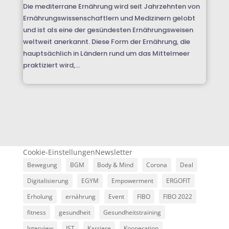
Die mediterrane Ernährung wird seit Jahrzehnten von
Ernährungswissenschaftlern und Medizinern gelobt
und ist als eine der gesündesten Ernährungsweisen
weltweit anerkannt. Diese Form der Ernährung, die
hauptsächlich in Ländern rund um das Mittelmeer
praktiziert wird,...
Cookie-Einstellungen
Newsletter
Bewegung
BGM
Body & Mind
Corona
Deal
Digitalisierung
EGYM
Empowerment
ERGOFIT
Erholung
ernährung
Event
FIBO
FIBO 2022
fitness
gesundheit
Gesundheitstraining
Interview
IST
Karriere
Kooperation