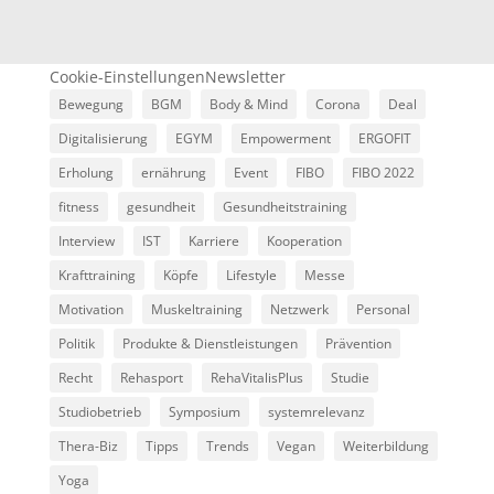
Cookie-Einstellungen
Newsletter
Bewegung
BGM
Body & Mind
Corona
Deal
Digitalisierung
EGYM
Empowerment
ERGOFIT
Erholung
ernährung
Event
FIBO
FIBO 2022
fitness
gesundheit
Gesundheitstraining
Interview
IST
Karriere
Kooperation
Krafttraining
Köpfe
Lifestyle
Messe
Motivation
Muskeltraining
Netzwerk
Personal
Politik
Produkte & Dienstleistungen
Prävention
Recht
Rehasport
RehaVitalisPlus
Studie
Studiobetrieb
Symposium
systemrelevanz
Thera-Biz
Tipps
Trends
Vegan
Weiterbildung
Yoga