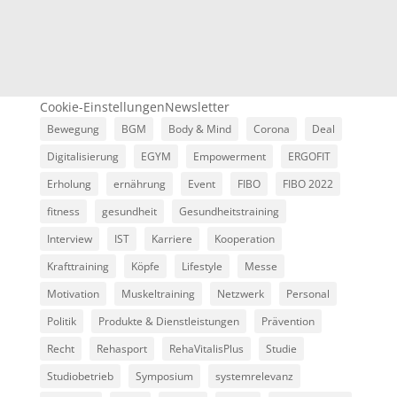
Cookie-Einstellungen
Newsletter
Bewegung
BGM
Body & Mind
Corona
Deal
Digitalisierung
EGYM
Empowerment
ERGOFIT
Erholung
ernährung
Event
FIBO
FIBO 2022
fitness
gesundheit
Gesundheitstraining
Interview
IST
Karriere
Kooperation
Krafttraining
Köpfe
Lifestyle
Messe
Motivation
Muskeltraining
Netzwerk
Personal
Politik
Produkte & Dienstleistungen
Prävention
Recht
Rehasport
RehaVitalisPlus
Studie
Studiobetrieb
Symposium
systemrelevanz