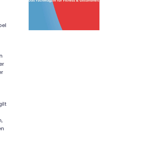
pel
n
er
er
ilt
n,
en