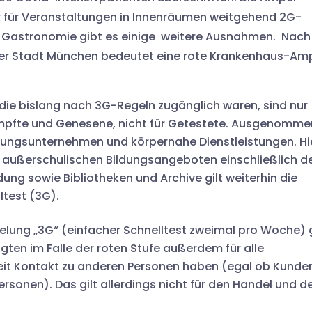
r für Veranstaltungen in Innenräumen weitgehend 2G-
er Gastronomie gibt es einige weitere Ausnahmen. Nach
 der Stadt München bedeutet eine rote Krankenhaus-Am
 die bislang nach 3G-Regeln zugänglich waren, sind nur
eimpfte und Genesene, nicht für Getestete. Ausgenomme
bungsunternehmen und körpernahe Dienstleistungen. Hi
n, außerschulischen Bildungsangeboten einschließlich d
dung sowie Bibliotheken und Archive gilt weiterhin die
test (3G).
lung „3G“ (einfacher Schnelltest zweimal pro Woche) g
igten im Falle der roten Stufe außerdem für alle
beit Kontakt zu anderen Personen haben (egal ob Kunde
rsonen). Das gilt allerdings nicht für den Handel und d