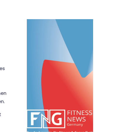
tes
men
en.
t