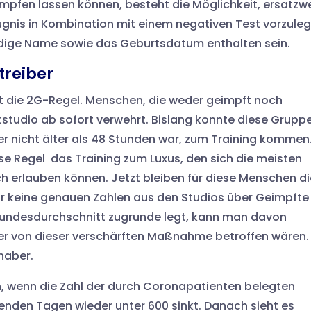
impfen lassen können, besteht die Möglichkeit, ersatzw
Zeugnis in Kombination mit einem negativen Test vorzuleg
dige Name sowie das Geburtsdatum enthalten sein.
treiber
ort die 2G-Regel. Menschen, die weder geimpft noch
tstudio ab sofort verwehrt. Bislang konnte diese Grupp
r nicht älter als 48 Stunden war, zum Training kommen.
se Regel das Training zum Luxus, den sich die meisten
h erlauben können. Jetzt bleiben für diese Menschen di
war keine genauen Zahlen aus den Studios über Geimpfte
undesdurchschnitt zugrunde legt, kann man davon
er von dieser verschärften Maßnahme betroffen wären. 
haber.
ch, wenn die Zahl der durch Coronapatienten belegten
enden Tagen wieder unter 600 sinkt. Danach sieht es