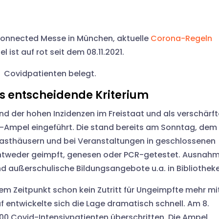
Connected Messe in München, aktuelle
Corona-Regeln
ist auf rot seit dem 08.11.2021.
t Covidpatienten belegt.
s entscheidende Kriterium
 der hohen Inzidenzen im Freistaat und als verschärf
-Ampel eingeführt. Die stand bereits am Sonntag, dem
n Gasthäusern und bei Veranstaltungen in geschlossenen
entweder geimpft, genesen oder PCR-getestet. Ausnah
d außerschulische Bildungsangebote u.a. in Bibliothek
sem Zeitpunkt schon kein Zutritt für Ungeimpfte mehr mi
 entwickelte sich die Lage dramatisch schnell. Am 8.
0 Covid-Intensivpatienten überschritten. Die Ampel