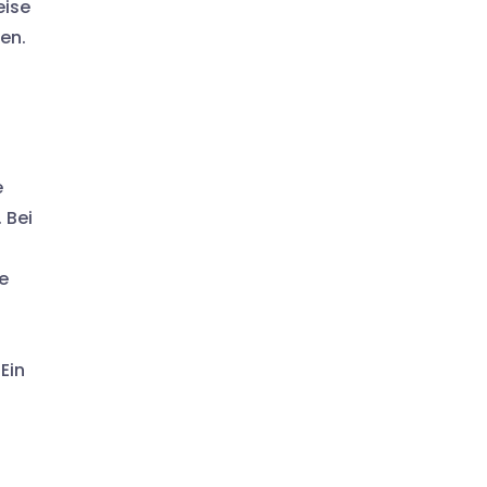
eise
en.
e
 Bei
e
Ein