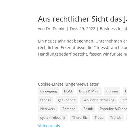
Aus rechtlicher Sicht das 
von
Dr. Franke
|
Dez. 29, 2022
|
Business Insi
Ein neues Jahr hat begonnen. Unternehmen e
rechtlichen Erkenntnisse die Fitnessbranche au
Handlungsbedarf besteht, fassen wir für Sie n
Cookie-Einstellungen
Newsletter
Bewegung
BGM
Body & Mind
Corona
D
fitness
gesundheit
Gesundheitstraining
Int
Netzwerk
Personal
Politik
Produkte & Diens
systemrelevanz
Thera-Biz
Tipps
Trends
Videoarchiv