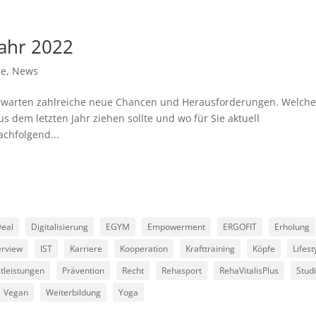
Jahr 2022
de
,
News
rwarten zahlreiche neue Chancen und Herausforderungen. Welch
s dem letzten Jahr ziehen sollte und wo für Sie aktuell
achfolgend...
eal
Digitalisierung
EGYM
Empowerment
ERGOFIT
Erholung
erview
IST
Karriere
Kooperation
Krafttraining
Köpfe
Lifest
tleistungen
Prävention
Recht
Rehasport
RehaVitalisPlus
Stud
Vegan
Weiterbildung
Yoga