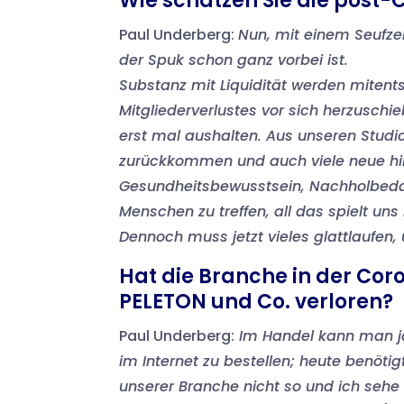
Wie schätzen Sie die post-C
Paul Underberg:
Nun, mit einem Seufzer
der Spuk schon ganz vorbei ist.
Substanz mit Liquidität werden miten
Mitgliederverlustes vor sich herzusch
erst mal aushalten. Aus unseren Studio
zurückkommen und auch viele neue h
Gesundheitsbewusstsein, Nachholbedar
Menschen zu treffen, all das spielt uns 
Dennoch muss jetzt vieles glattlaufen
Hat die Branche in der Cor
PELETON und Co. verloren?
Paul Underberg:
Im Handel kann man ja
im Internet zu bestellen; heute benöti
unserer Branche nicht so und ich sehe 