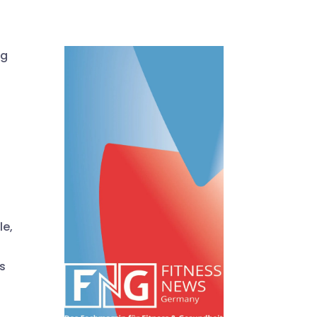
ng
le,
s