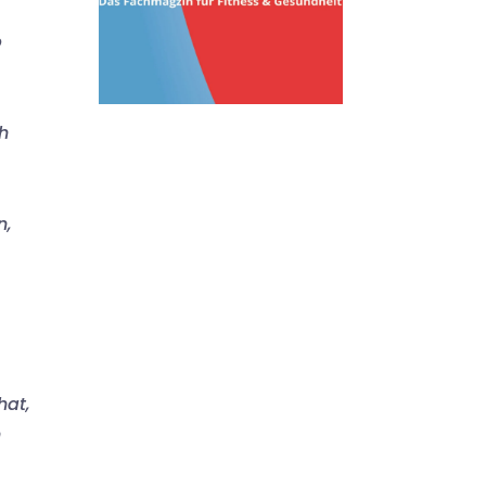
b
h
n,
hat,
n