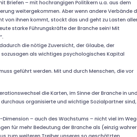
t Briefen – mit hochrangigen Politikern u.a. aus dem
ierung weitergekommen. Aber wenn andere Verbände 
cht von ihnen kommt, stockt das und geht zu Lasten aller
te starke Führungskräfte der Branche sein! Mit
“.
durch die nötige Zuversicht, der Glaube, der
. sozusagen als wichtiges psychologisches Kapital
 muss geführt werden. Mit und durch Menschen, die vor
erationswechsel die Karten, im Sinne der Branche in un
ja durchaus organisierte und wichtige Sozialpartner sind,
s-Dimension – auch des Wachstums – nicht viel im Weg
en für mehr Bedeutung der Branche als (einzig wahrer
s zum weiteren Treiber unseres so geschätzten