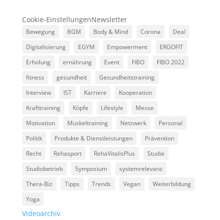
Cookie-Einstellungen
Newsletter
Bewegung
BGM
Body & Mind
Corona
Deal
Digitalisierung
EGYM
Empowerment
ERGOFIT
Erholung
ernährung
Event
FIBO
FIBO 2022
fitness
gesundheit
Gesundheitstraining
Interview
IST
Karriere
Kooperation
Krafttraining
Köpfe
Lifestyle
Messe
Motivation
Muskeltraining
Netzwerk
Personal
Politik
Produkte & Dienstleistungen
Prävention
Recht
Rehasport
RehaVitalisPlus
Studie
Studiobetrieb
Symposium
systemrelevanz
Thera-Biz
Tipps
Trends
Vegan
Weiterbildung
Yoga
Videoarchiv