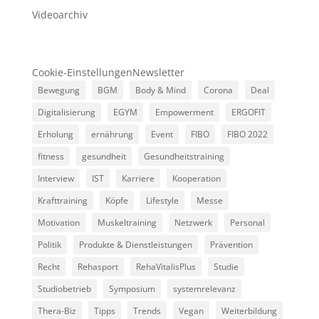
Videoarchiv
Cookie-Einstellungen
Newsletter
Bewegung
BGM
Body & Mind
Corona
Deal
Digitalisierung
EGYM
Empowerment
ERGOFIT
Erholung
ernährung
Event
FIBO
FIBO 2022
fitness
gesundheit
Gesundheitstraining
Interview
IST
Karriere
Kooperation
Krafttraining
Köpfe
Lifestyle
Messe
Motivation
Muskeltraining
Netzwerk
Personal
Politik
Produkte & Dienstleistungen
Prävention
Recht
Rehasport
RehaVitalisPlus
Studie
Studiobetrieb
Symposium
systemrelevanz
Thera-Biz
Tipps
Trends
Vegan
Weiterbildung