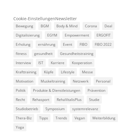
Cookie-Einstellungen
Newsletter
Bewegung
BGM
Body & Mind
Corona
Deal
Digitalisierung
EGYM
Empowerment
ERGOFIT
Erholung
ernährung
Event
FIBO
FIBO 2022
fitness
gesundheit
Gesundheitstraining
Interview
IST
Karriere
Kooperation
Krafttraining
Köpfe
Lifestyle
Messe
Motivation
Muskeltraining
Netzwerk
Personal
Politik
Produkte & Dienstleistungen
Prävention
Recht
Rehasport
RehaVitalisPlus
Studie
Studiobetrieb
Symposium
systemrelevanz
Thera-Biz
Tipps
Trends
Vegan
Weiterbildung
Yoga