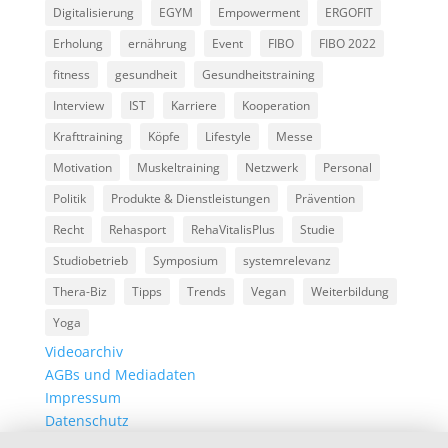
Digitalisierung
EGYM
Empowerment
ERGOFIT
Erholung
ernährung
Event
FIBO
FIBO 2022
fitness
gesundheit
Gesundheitstraining
Interview
IST
Karriere
Kooperation
Krafttraining
Köpfe
Lifestyle
Messe
Motivation
Muskeltraining
Netzwerk
Personal
Politik
Produkte & Dienstleistungen
Prävention
Recht
Rehasport
RehaVitalisPlus
Studie
Studiobetrieb
Symposium
systemrelevanz
Thera-Biz
Tipps
Trends
Vegan
Weiterbildung
Yoga
Videoarchiv
AGBs und Mediadaten
Impressum
Datenschutz