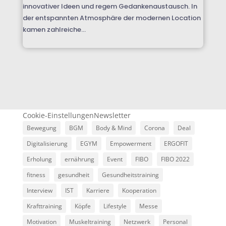
innovativer Ideen und regem Gedankenaustausch. In
der entspannten Atmosphäre der modernen Location
kamen zahlreiche...
Cookie-Einstellungen
Newsletter
Bewegung
BGM
Body & Mind
Corona
Deal
Digitalisierung
EGYM
Empowerment
ERGOFIT
Erholung
ernährung
Event
FIBO
FIBO 2022
fitness
gesundheit
Gesundheitstraining
Interview
IST
Karriere
Kooperation
Krafttraining
Köpfe
Lifestyle
Messe
Motivation
Muskeltraining
Netzwerk
Personal