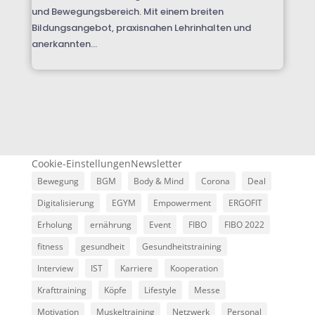
und Bewegungsbereich. Mit einem breiten
Bildungsangebot, praxisnahen Lehrinhalten und
anerkannten...
Cookie-Einstellungen
Newsletter
Bewegung
BGM
Body & Mind
Corona
Deal
Digitalisierung
EGYM
Empowerment
ERGOFIT
Erholung
ernährung
Event
FIBO
FIBO 2022
fitness
gesundheit
Gesundheitstraining
Interview
IST
Karriere
Kooperation
Krafttraining
Köpfe
Lifestyle
Messe
Motivation
Muskeltraining
Netzwerk
Personal