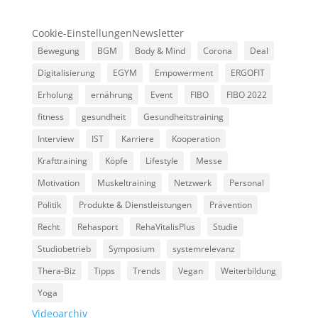
Cookie-Einstellungen
Newsletter
Bewegung
BGM
Body & Mind
Corona
Deal
Digitalisierung
EGYM
Empowerment
ERGOFIT
Erholung
ernährung
Event
FIBO
FIBO 2022
fitness
gesundheit
Gesundheitstraining
Interview
IST
Karriere
Kooperation
Krafttraining
Köpfe
Lifestyle
Messe
Motivation
Muskeltraining
Netzwerk
Personal
Politik
Produkte & Dienstleistungen
Prävention
Recht
Rehasport
RehaVitalisPlus
Studie
Studiobetrieb
Symposium
systemrelevanz
Thera-Biz
Tipps
Trends
Vegan
Weiterbildung
Yoga
Videoarchiv