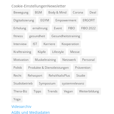
Cookie-Einstellungen
Newsletter
Bewegung
BGM
Body & Mind
Corona
Deal
Digitalisierung
EGYM
Empowerment
ERGOFIT
Erholung
ernährung
Event
FIBO
FIBO 2022
fitness
gesundheit
Gesundheitstraining
Interview
IST
Karriere
Kooperation
Krafttraining
Köpfe
Lifestyle
Messe
Motivation
Muskeltraining
Netzwerk
Personal
Politik
Produkte & Dienstleistungen
Prävention
Recht
Rehasport
RehaVitalisPlus
Studie
Studiobetrieb
Symposium
systemrelevanz
Thera-Biz
Tipps
Trends
Vegan
Weiterbildung
Yoga
Videoarchiv
AGBs und Mediadaten