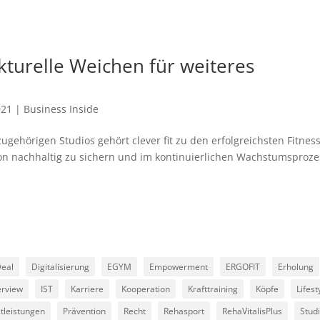
ukturelle Weichen für weiteres
021
|
Business Inside
ugehörigen Studios gehört clever fit zu den erfolgreichsten Fitness
on nachhaltig zu sichern und im kontinuierlichen Wachstumsproze
eal
Digitalisierung
EGYM
Empowerment
ERGOFIT
Erholung
erview
IST
Karriere
Kooperation
Krafttraining
Köpfe
Lifest
tleistungen
Prävention
Recht
Rehasport
RehaVitalisPlus
Stud