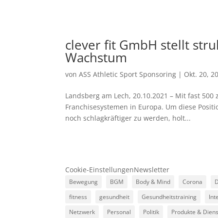
clever fit GmbH stellt str
Wachstum
von
ASS Athletic Sport Sponsoring
|
Okt. 20, 2
Landsberg am Lech, 20.10.2021 – Mit fast 500 z
Franchisesystemen in Europa. Um diese Positi
noch schlagkräftiger zu werden, holt...
Cookie-Einstellungen
Newsletter
Bewegung
BGM
Body & Mind
Corona
D
fitness
gesundheit
Gesundheitstraining
Int
Netzwerk
Personal
Politik
Produkte & Diens