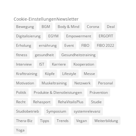
Cookie-Einstellungen
Newsletter
Bewegung
BGM
Body & Mind
Corona
Deal
Digitalisierung
EGYM
Empowerment
ERGOFIT
Erholung
ernährung
Event
FIBO
FIBO 2022
fitness
gesundheit
Gesundheitstraining
Interview
IST
Karriere
Kooperation
Krafttraining
Köpfe
Lifestyle
Messe
Motivation
Muskeltraining
Netzwerk
Personal
Politik
Produkte & Dienstleistungen
Prävention
Recht
Rehasport
RehaVitalisPlus
Studie
Studiobetrieb
Symposium
systemrelevanz
Thera-Biz
Tipps
Trends
Vegan
Weiterbildung
Yoga