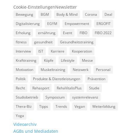
Cookie-Einstellungen
Newsletter
Bewegung
BGM
Body & Mind
Corona
Deal
Digitalisierung
EGYM
Empowerment
ERGOFIT
Erholung
ernährung
Event
FIBO
FIBO 2022
fitness
gesundheit
Gesundheitstraining
Interview
IST
Karriere
Kooperation
Krafttraining
Köpfe
Lifestyle
Messe
Motivation
Muskeltraining
Netzwerk
Personal
Politik
Produkte & Dienstleistungen
Prävention
Recht
Rehasport
RehaVitalisPlus
Studie
Studiobetrieb
Symposium
systemrelevanz
Thera-Biz
Tipps
Trends
Vegan
Weiterbildung
Yoga
Videoarchiv
AGBs und Mediadaten