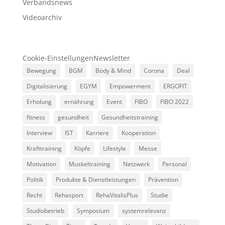
Verbandsnews
Videoarchiv
Cookie-Einstellungen
Newsletter
Bewegung
BGM
Body & Mind
Corona
Deal
Digitalisierung
EGYM
Empowerment
ERGOFIT
Erholung
ernährung
Event
FIBO
FIBO 2022
fitness
gesundheit
Gesundheitstraining
Interview
IST
Karriere
Kooperation
Krafttraining
Köpfe
Lifestyle
Messe
Motivation
Muskeltraining
Netzwerk
Personal
Politik
Produkte & Dienstleistungen
Prävention
Recht
Rehasport
RehaVitalisPlus
Studie
Studiobetrieb
Symposium
systemrelevanz