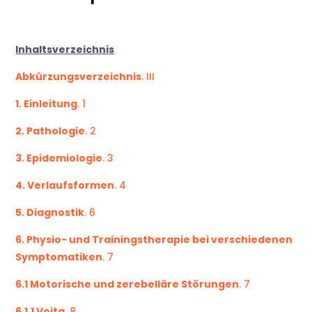
Inhaltsverzeichnis
Abkürzungsverzeichnis
. III
1. Einleitung
. 1
2. Pathologie
. 2
3. Epidemiologie
. 3
4. Verlaufsformen
. 4
5. Diagnostik
. 6
6. Physio- und Trainingstherapie bei verschiedenen
Symptomatiken
. 7
6.1 Motorische und zerebelläre Störungen
. 7
6.1.1 Vojta
. 8