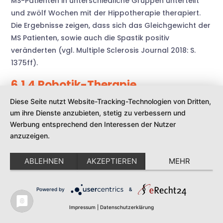
MS-Patienten in unterschiedliche Gruppen unterteilt
und zwölf Wochen mit der Hippotherapie therapiert.
Die Ergebnisse zeigen, dass sich das Gleichgewicht der
MS Patienten, sowie auch die Spastik positiv
veränderten (vgl. Multiple Sclerosis Journal 2018: S.
1375ff).
6.1.4 Robotik-Therapie
Diese Seite nutzt Website-Tracking-Technologien von Dritten,
Die Trainingstherapie hat im Sinne der Rehabilitation,
um ihre Dienste anzubieten, stetig zu verbessern und
die aktive Wiederherstellung von Fähigkeiten und
Werbung entsprechend den Interessen der Nutzer
Fertigkeiten eines Patienten, nach Krankheiten und
anzuzeigen.
Verletzungen, als Ziel. Bei MS-Patienten beinhaltet sie
die Wiederherstellung der Arm- und Haltefunktion,
ABLEHNEN
AKZEPTIEREN
MEHR
sowie des Gangs. Hierzu gibt es unterschiedliche
Vorgehensweisen und Trainingsformen. Die Robotik-
Powered by
&
Therapie kombiniert Technologie mit konventionellen
Therapiemethoden. Somit werden die Bewegungen
Impressum
|
Datenschutzerklärung
intensiver, repetitiver und aufgabenorientierter