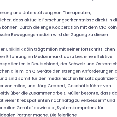
izierung und Unterstützung von Therapeuten,
sicher, dass aktuelle Forschungserkenntnisse direkt in d
en können. Durch die enge Kooperation mit dem CIO Köln
ische Bewegungsmedizin wird der Zugang zu diesen
 Uniklinik Köln trägt milon mit seiner fortschrittlichen
n Erfahrung im Medizinmarkt dazu bei, eine effektive
ebspatienten in Deutschland, der Schweiz und Österreic
hen alle milon Q Geräte den strengen Anforderungen 
d sind somit für den medizinischen Einsatz qualifiziert
er von milon, und Jörg Geppert, Geschäftsführer von
sitiv über die Zusammenarbeit. Müller betonte, dass d
ät vieler Krebspatienten nachhaltig zu verbessern“ und
der milon Geräte“ sowie die „Systemkompetenz für
idealen Partner mache. Die feierliche