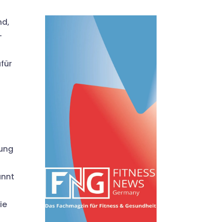
nd,
–
für
hung
annt
ie