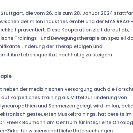
tuttgart, die vom 26. bis zum 28. Januar 2024 stattfa
zwischen der milon industries GmbH und der MYAIRBAG 
chkeit präsentiert. Diese Kooperation zielt darauf ab,
ische Trainings- und Bewegungstherapie an speziell da
nifikante Linderung der Therapiefolgen und
it ihre Lebensqualität nachhaltig zu steigern.
rapie
 neben der medizinischen Versorgung auch die Forsc
uf körperliches Training als Mittel zur Linderung von
lyneuropathien und Schmerzen gelegt wird. milon, bek
elektronisch gesteuerten Muskeltrainings, hat bereits im
 Dr. Freerk Baumann am Centrum für integrierte Onkolog
er-Zirkel für wissenschaftliche Untersuchungen