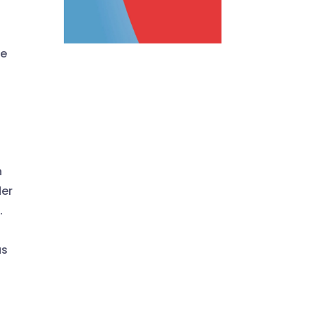
ie
h
der
.
as