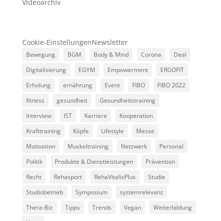
Videoarchiv
Cookie-Einstellungen
Newsletter
Bewegung
BGM
Body & Mind
Corona
Deal
Digitalisierung
EGYM
Empowerment
ERGOFIT
Erholung
ernährung
Event
FIBO
FIBO 2022
fitness
gesundheit
Gesundheitstraining
Interview
IST
Karriere
Kooperation
Krafttraining
Köpfe
Lifestyle
Messe
Motivation
Muskeltraining
Netzwerk
Personal
Politik
Produkte & Dienstleistungen
Prävention
Recht
Rehasport
RehaVitalisPlus
Studie
Studiobetrieb
Symposium
systemrelevanz
Thera-Biz
Tipps
Trends
Vegan
Weiterbildung